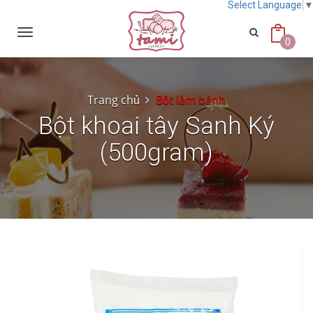
Select Language
Toggle
navigation
0
Trang chủ
Bột làm bánh
Bột khoai tây Sanh Ký
(500gram)