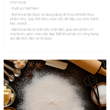
món soup..
- Xuất xứ: Việt Nam
- Bột khoai tây được sử dụng rộng rãi trog chế biến thực
phẩm như : súp, thịt hầm, nước sốt, đồ hộp, xúc xích, bánh
kẹo, snack,...
- Bột khoai tây là chất nền, chất độn, giúp sản phẩm có
mùi thơm, giòn, màu sắc đẹp. Bột khoai tây có công dụng
tạo độ dính, đặc và nở được.