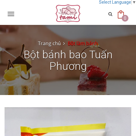
Select Language
Toggle
navigation
0
Trang chủ
Bột làm bánh
Bột bánh bao Tuấn
Phương