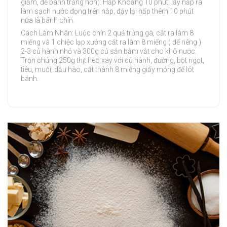
giấm, để bánh trắng hơn). Hấp Khoảng 10 phút, lấy nắp ra
làm sạch nước đọng trên nắp, đậy lại hấp thêm 10 phút
nữa là bánh chín.
Cách Làm Nhân: Luộc chín 2 quả trứng gà, cắt ra làm 8
miếng và 1 chiệc lạp xưởng cắt ra làm 8 miếng ( để riêng )
2-3 củ hành nhỏ và 300g củ sắn bằm vắt cho khô nước.
Trộn chúng 250g thịt heo xay với củ hành, đường, bột ngọt,
tiêu, muối, dầu hào, cắt thành 8 miếng giấy mỏng để lót
bánh.