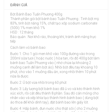
ĐÁNH GIÁ
Bột Bánh Bao Tuấn Phương 400g
Thành phần gói bột bánh bao Tuấn Phương : Tinh bột mỳ
83%, tinh bột năng 15%, chất tạo xốp sodium carbonate
(500i) 1% men khô 1%
HSD : 12 tháng
Bảo quản : Nơi khô ráo, thoáng khí, tránh ánh nắng trực
tiếp
Cách làm vỏ bánh bao:
Bước 1: Cho 1 gói men khô vào 100g đường vào trong
200ml sữa tươi ( hoặc nước ) hòa tan, rồi đổ 400g bột làm
bánh bao Tuấn Phương vào ( nhớ chừa lại khoảng 2
muỗng canh để làm bột áo). Nhồi bột đều tay khoảng 10
phút, cho vào 1 muỗng dầu ăn, xong nhồi thêm 10 phút
nữa là được.
Bước 2: Ủ bột vừa nhồi trong 60 phút
Bước 3: Lấy lượng bột bánh bao đã ủ vo và kéo thành hình
xúc xích, rồi cắt đều thành 8 phần. Sau đó cán mỏng cho
nhân vào và xếp khía tạo thành hình bánh bao ( dùng bột
áo thoa để khỏi dính tay), đặt bánh bao lên giấy lót.
Bước 4: Hấp bánh, đun nước cho thật sôi ( cho 2 muỗng