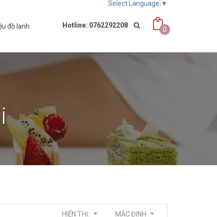
Select Language
▼
Hotline: 0762292208
ệu đồ lạnh
0
i
HIỂN THỊ:
MẶC ĐỊNH