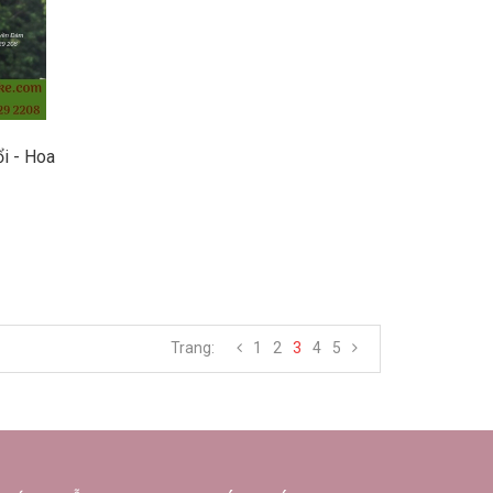
i - Hoa
Trang:
1
2
3
4
5