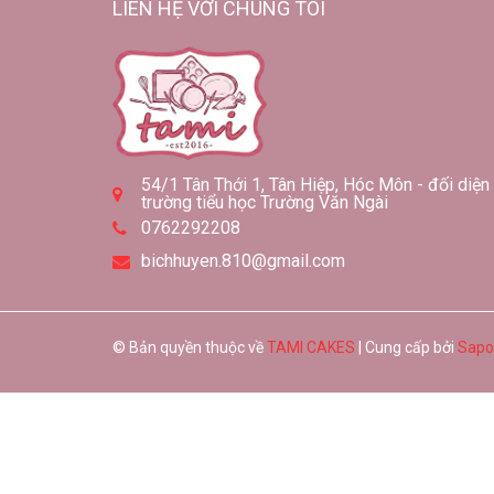
LIÊN HỆ VỚI CHÚNG TÔI
54/1 Tân Thới 1, Tân Hiệp, Hóc Môn - đối diện
trường tiểu học Trường Văn Ngài
0762292208
bichhuyen.810@gmail.com
© Bản quyền thuộc về
TAMI CAKES
| Cung cấp bởi
Sapo