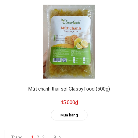
Mứt chanh thái sợi ClassyFood (500g)
45.000₫
Mua hàng
Trang:
1
2
3
...
8