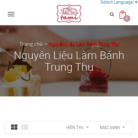
Select Language
Toggle
navigation
0
Trang chủ
Nguyên Liệu Làm Bánh Trung Thu
Nguyên Liệu Làm Bánh
Trung Thu
HIỂN THỊ:
MẶC ĐỊNH