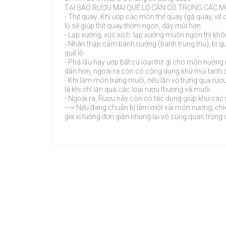
TẠI SAO RƯỢU MAI QUẾ LỘ CẦN CÓ TRONG CÁC M
- Thịt quay: Khi ướp các món thịt quay (gà quay, vị
lộ sẽ giúp thịt quay thơm ngon, dậy mùi hơn.
- Lạp xưởng, xúc xích: lạp xưởng muốn ngon thì khô
- Nhân thập cẩm bánh nướng (bánh trung thu), bí 
quế lộ.
- Phá lấu hay ướp bất cứ loại thịt gì cho món nư
dẫn hơn, ngoài ra còn có công dụng khử mùi tanh củ
- Khi làm món trứng muối, nếu lăn vỏ trứng qua rượ
là khi chỉ lăn qua các loại rượu thường và muối...
- Ngoài ra, Rượu này còn có tác dụng giúp khử các m
---> Nếu đang chuẩn bị làm một vài món nướng, chiê
gia vị tưởng đơn giản nhưng lại vô cùng quan trọng