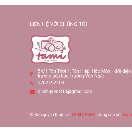
LIÊN HỆ VỚI CHÚNG TÔI
54/1 Tân Thới 1, Tân Hiệp, Hóc Môn - đối diện
trường tiểu học Trường Văn Ngài
0762292208
bichhuyen.810@gmail.com
© Bản quyền thuộc về
TAMI CAKES
| Cung cấp bởi
Sapo