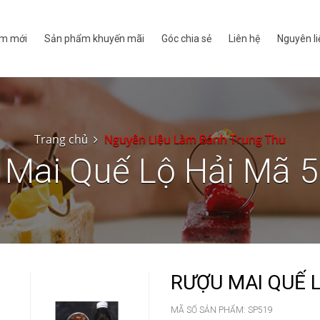
m mới
Sản phẩm khuyến mãi
Góc chia sẻ
Liên hệ
Nguyên li
Trang chủ
Nguyên Liệu Làm Bánh Trung Thu
 Mai Quế Lộ Hải Mã 
RƯỢU MAI QUẾ 
MÃ SỐ SẢN PHẨM:
SP519