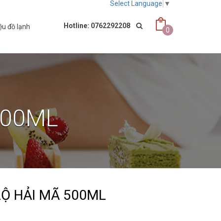
Select Language
▼
Hotline: 0762292208
ệu đồ lạnh
0
500ML
LỘ HẢI MÃ 500ML