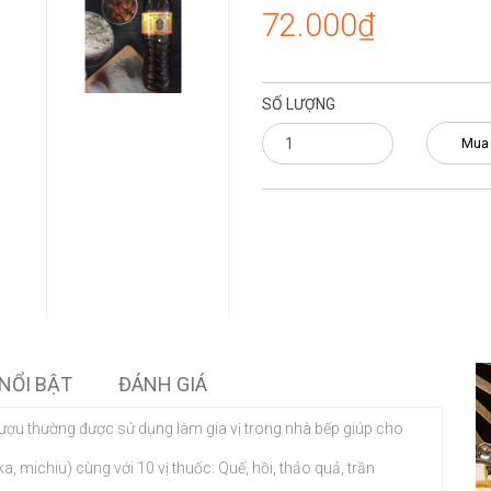
72.000₫
SỐ LƯỢNG
Mua
NỔI BẬT
ĐÁNH GIÁ
 rượu thường được sử dụng làm gia vị trong nhà bếp giúp cho
 michiu) cùng với 10 vị thuốc: Quế, hồi, thảo quả, trần