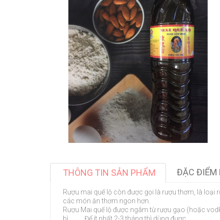
ĐẶC ĐIỂM 
THÔNG TIN SẢN PHẨM
Rượu mai quế lộ còn được gọi là rượu thơm, là loại
các món ăn thơm ngon hơn.
Rượu Mai quế lộ được ngâm từ rượu gạo (hoặc vodka,
bì.......... Để ít nhất 2-3 tháng thì dùng được.