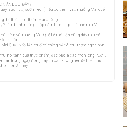
ÓN ĂN DƯỚI ĐÂY?
t quay, sườn bò, sườn heo ..) nếu có thêm vào muỗng Mai quế
ng thể thiếu mùi thơm Mai Quế Lộ.
quyết làm bánh nướng thập cẩm thơm ngon là nhờ mùi Mai
ớng mà thêm vài muỗng Mai Quế Lộ món ăn cũng dậy mùi hấp
a thịt rừng.
u Mai Quế Lộ rồi lăn muối thì trứng sẽ có mùi thơm ngon hơn
ùi hôi tanh của thực phẩm, đặc biệt là các món lòng, ruột...
n rán trong ngày đông này thì bạn không nên để thiếu thứ
 cho món ăn này.