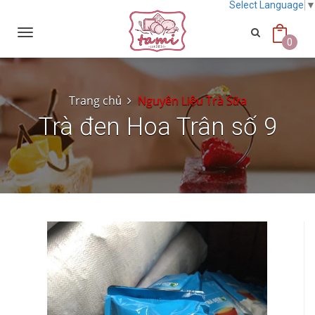
Select Language
Toggle
navigation
0
Trang chủ
Nguyên Liệu Trà Sữa
Trà đen Hoa Trân số 9