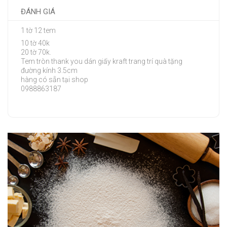
ĐÁNH GIÁ
1 tờ 12 tem
10 tờ 40k
20 tờ 70k.
Tem tròn thank you dán giấy kraft trang trí quà tặng
đường kính 3.5cm
hàng có sẵn tại shop
0988863187