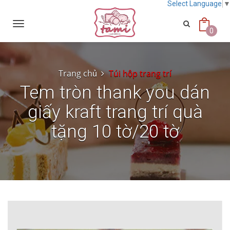
Select Language
Toggle
navigation
0
Trang chủ
Túi hộp trang trí
Tem tròn thank you dán
giấy kraft trang trí quà
tặng 10 tờ/20 tờ