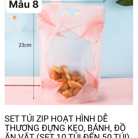
SET TÚI ZIP HOẠT HÌNH DỄ
THƯƠNG ĐỰNG KẸO, BÁNH, ĐỒ
ĂN VẶT (SET 10 TÚI ĐẾN 50 TÚI)