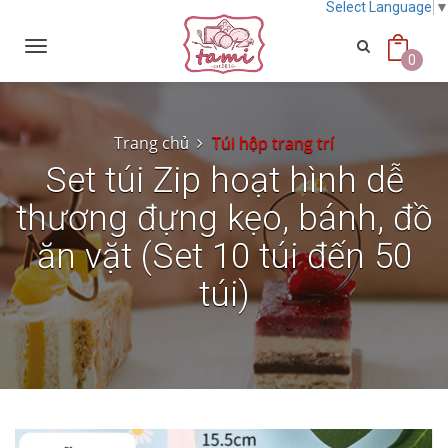
Select Language
Toggle
navigation
0
Trang chủ
Túi hộp trang trí
Set túi Zip hoạt hình dễ
thương đựng kẹo, bánh, đồ
ăn vặt (Set 10 túi đến 50
túi)