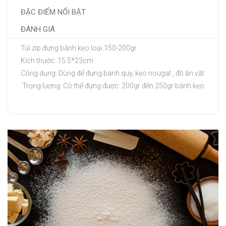
ĐẶC ĐIỂM NỔI BẬT
ĐÁNH GIÁ
Túi zip đựng bánh kẹo loại 150-200gr
Kích thước: 15.5*23cm
Công dụng: Dùng để đựng bánh quy, kẹo nougat , đồ ăn vặt
Trọng lượng: Có thể đựng được: 200gr đến 250gr bánh kẹo