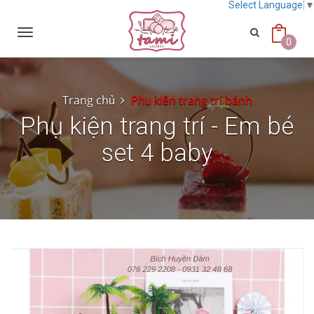
Select Language
Toggle
navigation
0
Trang chủ
Phụ kiện trang trí bánh
Phụ kiện trang trí - Em bé
set 4 baby