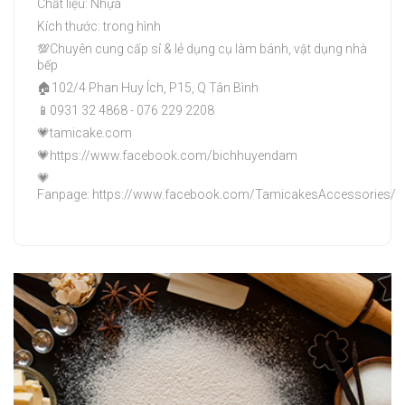
Chất liệu: Nhựa
Kích thước: trong hình
💯Chuyên cung cấp sỉ & lẻ dụng cụ làm bánh, vật dụng nhà
bếp
🏠102/4 Phan Huy Ích, P15, Q Tân Bình
📱0931 32 4868 - 076 229 2208
💗tamicake.com
💗https://www.facebook.com/bichhuyendam
💗
Fanpage: https://www.facebook.com/TamicakesAccessories/