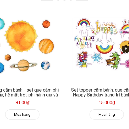
g cắm bánh - set que cắm phi
Set topper cắm bánh, que c
a, hệ mặt trời, phi hành gia và
Happy Birthday trang trí bá
tàu vũ trụ
8.000₫
15.000₫
Mua hàng
Mua hàng