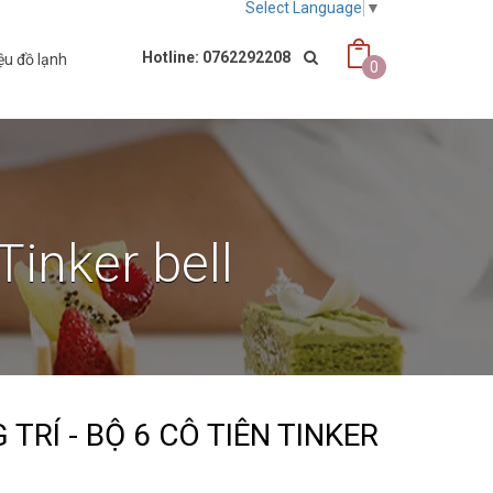
Select Language
▼
Hotline: 0762292208
ệu đồ lạnh
0
Tinker bell
TRÍ - BỘ 6 CÔ TIÊN TINKER