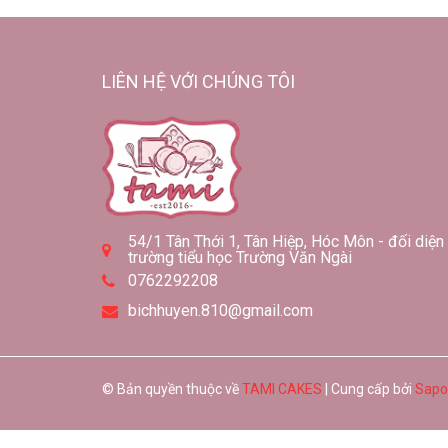
LIÊN HỆ VỚI CHÚNG TÔI
54/1 Tân Thới 1, Tân Hiệp, Hóc Môn - đối diện
trường tiểu học Trường Văn Ngài
0762292208
bichhuyen.810@gmail.com
© Bản quyền thuộc về
TAMI CAKES
| Cung cấp bởi
Sapo