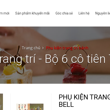
m mới
Sản phẩm khuyến mãi
Góc chia sẻ
Liên hệ
Nguyên li
Trang chủ
Phụ kiện trang trí bánh
rang trí - Bộ 6 cô tiên 
PHỤ KIỆN TRANG 
BELL