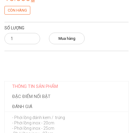
CÒN HÀNG
SỐ LƯỢNG
Mua hàng
THÔNG TIN SẢN PHẨM
ĐẶC ĐIỂM NỔI BẬT
ĐÁNH GIÁ
- Phới lồng đánh kem / trứng
- Phới lồng inox - 20cm
- Phới lồng inox - 25cm