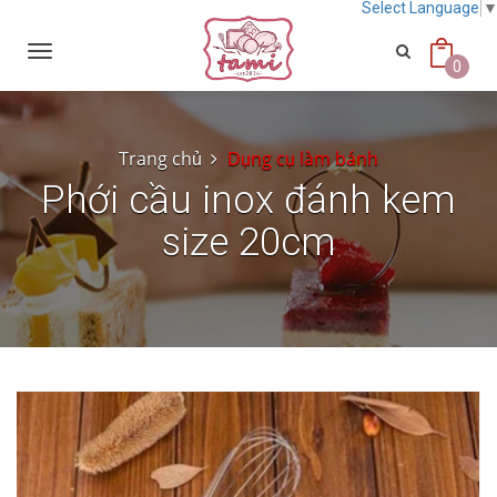
Select Language
Toggle
navigation
0
Trang chủ
Dụng cụ làm bánh
Phới cầu inox đánh kem
size 20cm