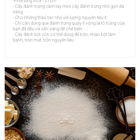
-Phới lồng inox - 27cm
- Cây đánh trứng cầm tay mini cây đánh trứng nhỏ gọn đa
năng
- Cho những thao tác nhỏ với lượng nguyên liệu ít.
- Chỉ cần dùng que đánh trứng quậy ít vòng là tô trứng của
bạn đã đều và sẵn sàng để chế biến
- Cây đánh bột còn có thể dùng để trộn, nhào bột làm
bánh, trộn mứt, trộn nguyên liệu