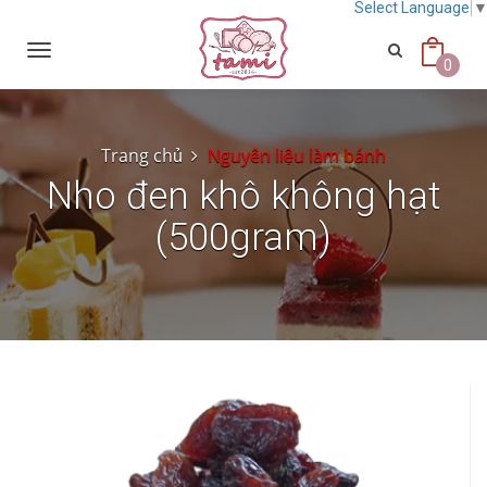
Select Language
Toggle
navigation
0
Trang chủ
Nguyên liệu làm bánh
Nho đen khô không hạt
(500gram)