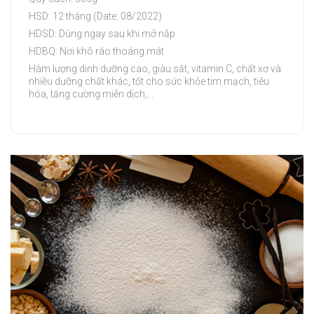
HSD: 12 tháng (Date: 08/2022)
HDSD: Dùng ngay sau khi mở nắp
HDBQ: Nơi khô ráo thoáng mát
Hàm lượng dinh dưỡng cao, giàu sắt, vitamin C, chất xơ và
nhiều dưỡng chất khác, tốt cho sức khỏe tim mạch, tiêu
hóa, tăng cường miễn dịch,...