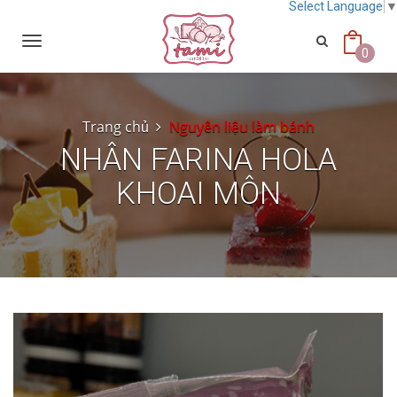
Select Language
Toggle
navigation
0
Trang chủ
Nguyên liệu làm bánh
NHÂN FARINA HOLA
KHOAI MÔN