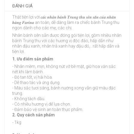
ĐÁNH GIÁ
Thật tiện lợi với 𝒄𝒂́𝒄 𝒏𝒉𝒂̂𝒏 𝒃𝒂́𝒏𝒉 𝑻𝒓𝒖𝒏𝒈 𝒕𝒉𝒖 𝒔𝒆̂𝒏 𝒔𝒂̆̃𝒏 𝒄𝒖̉𝒂 𝒏𝒉𝒂̃𝒏
𝒉𝒂̀𝒏𝒈 𝑭𝒂𝒓𝒊𝒏𝒂 an toàn, dễ dàng làm ra chiếc bánh Trung thu
ngon dành cho các mẹ, các chị.
Nhân bánh sên sẵn được đóng gói tiện lợi, gồm nhiều nhân
bánh Trung thu với các hương vị độc đáo, hấp dẫn như
nhân đậu xanh, nhân trà xanh hay đậu đỏ,.. rất hấp dẫn và
tiện lợi.
1. Ưu điểm sản phẩm
- Nhân mềm, mịn, không nứt vỡ bề mặt, giữ hoa văn sắc
nét khi làm bánh.
- Độ tan tốt, vị hài hòa.
- Dễ thao tác và ứng dụng.
- Màu sắc tươi sáng, bánh nướng xong vẫn giữ màu đặc
trưng.
- Không tách dầu.
- Có nhiều hương vị để lựa chọn.
- Đảm bảo vệ sinh an toàn thực phẩm.
2. Quy cách sản phẩm
- 1kg