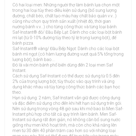
Có hai loại men: Những người thợ làm bánh lựa chọn một
trong hai loại tùy theo điều kiện sử dụng (bổ sung lượng
đường, chất béo, chất tạo màu hay chất bảo quản v.v…)
cũng như chọn quy trình sản xuất (nhiệt độ, thời gian
nướng bánh v.v…) cho từng công thức và từng loại bánh.
Saf-Instant® đỏ/ Đầu Bếp Lạt: Dành cho các loại bột bánh
mì lạt (từ 0-10% đường tùy theo tỷ lệ trọng lượng bột), đế
bánh pizza.
Saf-Instant® vàng/ Đầu Bếp Ngọt: Dành cho các loại bột
bánh mì ngọt (có hàm lượng đường vượt quá 5% tổng trọng
lượng bột), bánh bao….
Đó là vài món bánh phổ biến dùng đến 2 loại men Saf
Instant.
Cách sử dụng Saf-Instant có thể được sử dụng từ 0.5 đến
2% của trọng lượng bột, tùy thuộc vào quy trình và ứng
dụng khác nhau và tùy từng công thức bánh các bạn học
theo.
Hạn sử dụng: 2 năm, Saf-Instant vẫn giữ được công dụng
và đặc điểm sử dụng cho đến khi hết hạn sử dụng trên gói.
Nên sử dụng trong vòng 48 giờ sau khi mở bao bì.Men Saf-
Instant phù hợp cho tất cả quy trình làm bánh. Men Saf-
Instant sử dụng rất đơn giản, nó không cần bổ sung nước
giống như men khô hoạt tính, mà còn cho khả năng lên
men từ 30 đến 40 phần trăm cao hơn so với những loại