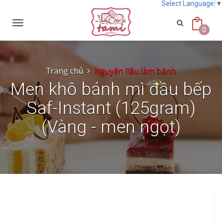
Select Language
Toggle
navigation
0
Trang chủ
Nguyên liệu làm bánh
Men khô bánh mì đầu bếp
Saf-Instant (125gram)
(Vàng - men ngọt)