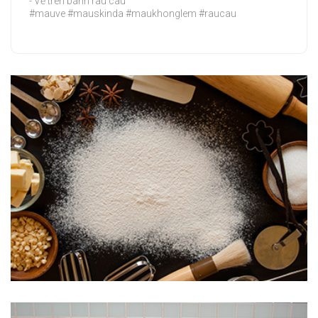
- Vẽ trên bánh rau câu
#mauve #mauskinda #maukhonglem #raucau