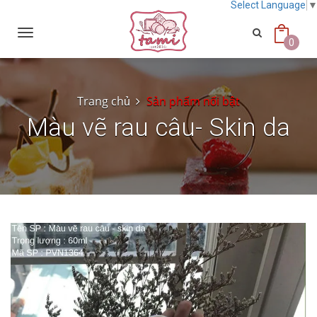
Select Language
Toggle
navigation
0
Trang chủ
Sản phẩm nổi bật
Màu vẽ rau câu- Skin da