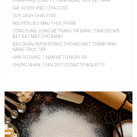
PHÂN PHỐI: CÔNG TY TNHH ĐỒNG TIẾN VIỆT NAM
GIÁ: 42.000 VND / CHAI 210G
QUY CÁCH: CHAI 210G
NGUYÊN LIỆU: MÀU THỰC PHẨM
CÔNG DỤNG: DÙNG ĐỂ TRANG TRÍ BÁNH, TĂNG ĐỘ NỔI
BẬT BẮT MẮT CHO BÁNH
BẢO QUẢN: NƠI KHÔ RÁO, THOÁNG MÁT, TRÁNH ÁNH
NẮNG TRỰC TIẾP
HẠN SỬ DỤNG: 1 NĂM KỂ TỪ NGÀY SX
CHỨNG NHẬN: 1145/2017/GCNATTP-BQLATTP