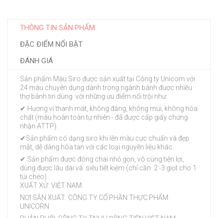
THÔNG TIN SẢN PHẨM
ĐẶC ĐIỂM NỔI BẬT
ĐÁNH GIÁ
Sản phẩm Màu Siro được sản xuất tại Công ty Unicorn với
24 màu chuyên dụng dành trong ngành bánh được nhiều
thợ bánh tin dùng với những ưu điểm nổi trội như:
✔ Hương vị thanh mát, không đắng, không mùi, không hóa
chất (màu hoàn toàn tự nhiên - đã được cấp giấy chứng
nhận ATTP).
✔Sản phẩm có dạng siro khi lên màu cực chuẩn và đẹp
mắt, dễ dàng hòa tan với các loại nguyên liệu khác.
✔ Sản phẩm được đóng chai nhỏ gọn, vô cùng tiện lợi,
dùng được lâu dài và siêu tiết kiệm (chỉ cần 2 -3 giọt cho 1
túi chéo) .
XUẤT XỨ: VIỆT NAM
NƠI SẢN XUẤT: CÔNG TY CỔ PHẦN THỰC PHẨM
UNICORN