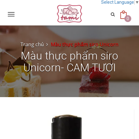
Select Language
Toggle
navigation
0
Trang chủ
Màu thực phẩm siro Unicorn
Màu thực phẩm siro
Unicorn- CAM TƯƠI