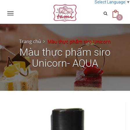
Select Language
Toggle
navigation
0
Trang chủ
Màu thực phẩm siro Unicorn
Màu thực phẩm siro
Unicorn- AQUA