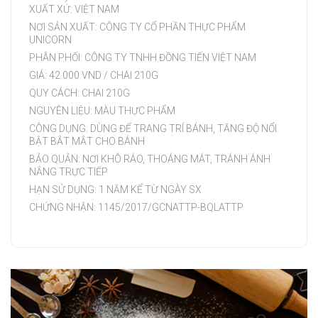
XUẤT XỨ: VIỆT NAM
NƠI SẢN XUẤT: CÔNG TY CỔ PHẦN THỰC PHẨM
UNICORN
PHÂN PHỐI: CÔNG TY TNHH ĐỒNG TIẾN VIỆT NAM
GIÁ: 42.000 VND / CHAI 210G
QUY CÁCH: CHAI 210G
NGUYÊN LIỆU: MÀU THỰC PHẨM
CÔNG DỤNG: DÙNG ĐỂ TRANG TRÍ BÁNH, TĂNG ĐỘ NỔI
BẬT BẮT MẮT CHO BÁNH
BẢO QUẢN: NƠI KHÔ RÁO, THOÁNG MÁT, TRÁNH ÁNH
NẮNG TRỰC TIẾP
HẠN SỬ DỤNG: 1 NĂM KỂ TỪ NGÀY SX
CHỨNG NHẬN: 1145/2017/GCNATTP-BQLATTP