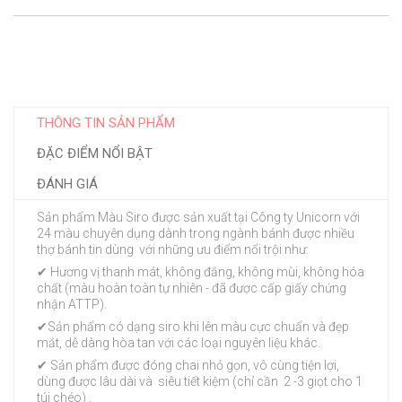
THÔNG TIN SẢN PHẨM
ĐẶC ĐIỂM NỔI BẬT
ĐÁNH GIÁ
Sản phẩm Màu Siro được sản xuất tại Công ty Unicorn với
24 màu chuyên dụng dành trong ngành bánh được nhiều
thợ bánh tin dùng với những ưu điểm nổi trội như:
✔ Hương vị thanh mát, không đắng, không mùi, không hóa
chất (màu hoàn toàn tự nhiên - đã được cấp giấy chứng
nhận ATTP).
✔Sản phẩm có dạng siro khi lên màu cực chuẩn và đẹp
mắt, dễ dàng hòa tan với các loại nguyên liệu khác.
✔ Sản phẩm được đóng chai nhỏ gọn, vô cùng tiện lợi,
dùng được lâu dài và siêu tiết kiệm (chỉ cần 2 -3 giọt cho 1
túi chéo) .