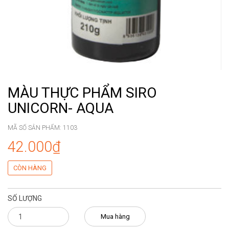
MÀU THỰC PHẨM SIRO
UNICORN- AQUA
MÃ SỐ SẢN PHẨM:
1103
42.000₫
CÒN HÀNG
SỐ LƯỢNG
Mua hàng