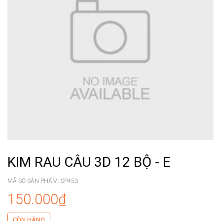
KIM RAU CÂU 3D 12 BỘ - E
MÃ SỐ SẢN PHẨM:
SP453
150.000₫
CÒN HÀNG