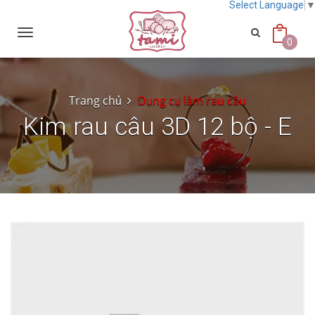
Select Language
Toggle
navigation
0
Trang chủ
Dụng cụ làm rau câu
Kim rau câu 3D 12 bộ - E