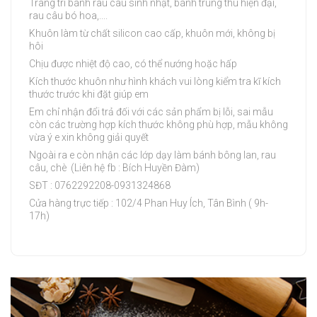
Trang trí bánh rau câu sinh nhật, bánh trung thu hiện đại,
rau câu bó hoa,....
Khuôn làm từ chất silicon cao cấp, khuôn mới, không bị
hôi
Chịu được nhiệt độ cao, có thể nướng hoặc hấp
Kích thước khuôn như hình khách vui lòng kiểm tra kĩ kích
thước trước khi đặt giúp em
Em chỉ nhận đổi trả đối với các sản phẩm bị lỗi, sai mẫu
còn các trường hợp kích thước không phù hợp, mẫu không
vừa ý e xin không giải quyết
Ngoài ra e còn nhận các lớp dạy làm bánh bông lan, rau
câu, chè (Liên hệ fb : Bích Huyền Đàm)
SĐT : 0762292208-0931324868
Cửa hàng trực tiếp : 102/4 Phan Huy Ích, Tân Bình ( 9h-
17h)