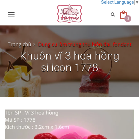
Select Language
Toggle
navigation
0
Trang chủ
Dụng cụ làm trung thu hiện đại, fondant
Khuôn vĩ 3 hoa hồng
silicon 1778