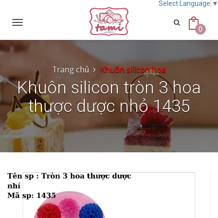
Select Language
Toggle
navigation
0
Trang chủ
Khuôn silicon hoa
Khuôn silicon tròn 3 hoa
thược dược nhỏ 1435