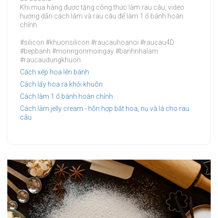
Khi mua hàng được tặng công thức làm rau câu, video
hướng dẫn cách làm và rau câu để làm 1 ổ bánh hoàn
chỉnh.
#silicon #khuonsilicon #raucauhoanoi #raucau4D
#bepbanh #monngonmoingay #banhnhalam
#raucaudungkhuon
Cách xếp hoa lên bánh
Cách lấy hoa ra khỏi khuôn
Cách làm 1 ổ bánh hoàn chỉnh
Cách làm jelly cream - hỗn hợp bắt hoa, nụ và lá cho rau
câu