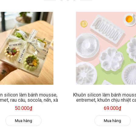
n silicon làm bánh mousse,
Khuôn silicon làm bánh mous
met, rau câu, socola, nến, xà
entremet, khuôn chịu nhiệt c
phòng
nét
50.000₫
69.000₫
Mua hàng
Mua hàng