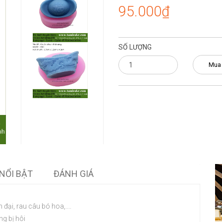
95.000₫
SỐ LƯỢNG
Mua
NỔI BẬT
ĐÁNH GIÁ
 đại, rau câu bó hoa,....
ng bị hôi