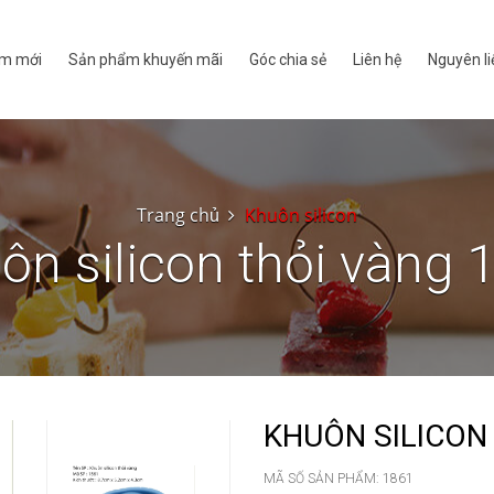
m mới
Sản phẩm khuyến mãi
Góc chia sẻ
Liên hệ
Nguyên li
Trang chủ
Khuôn silicon
ôn silicon thỏi vàng 
KHUÔN SILICON
MÃ SỐ SẢN PHẨM:
1861