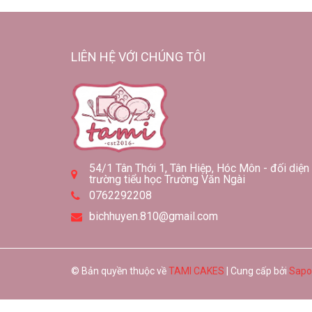
LIÊN HỆ VỚI CHÚNG TÔI
54/1 Tân Thới 1, Tân Hiệp, Hóc Môn - đối diện
trường tiểu học Trường Văn Ngài
0762292208
bichhuyen.810@gmail.com
© Bản quyền thuộc về
TAMI CAKES
| Cung cấp bởi
Sapo