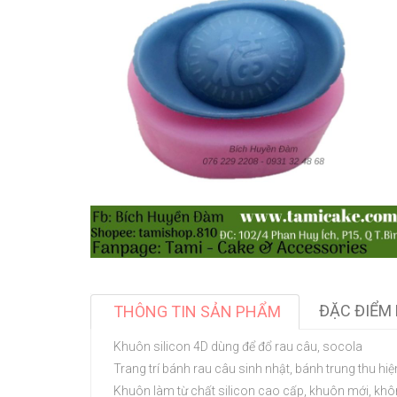
ĐẶC ĐIỂM 
THÔNG TIN SẢN PHẨM
Khuôn silicon 4D dùng để đổ rau câu, socola
Trang trí bánh rau câu sinh nhật, bánh trung thu hiện
Khuôn làm từ chất silicon cao cấp, khuôn mới, khô