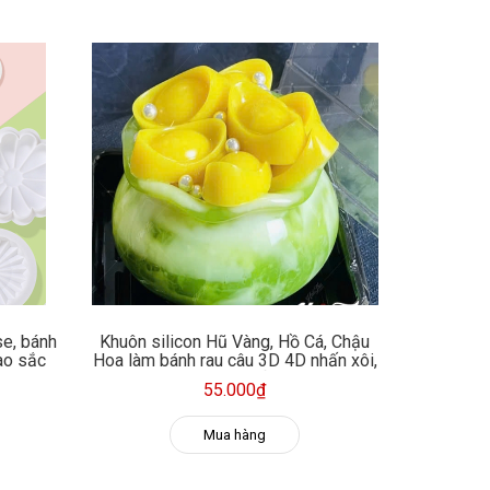
se, bánh
Khuôn silicon Hũ Vàng, Hồ Cá, Chậu
ao sắc
Hoa làm bánh rau câu 3D 4D nhấn xôi,
fondant, socola, nến hanmade
55.000₫
Mua hàng