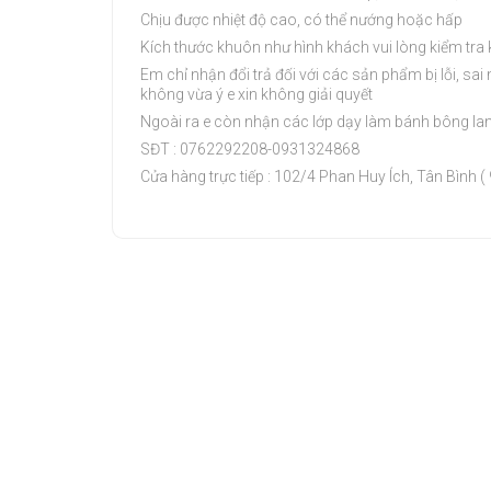
Chịu được nhiệt độ cao, có thể nướng hoặc hấp
Kích thước khuôn như hình khách vui lòng kiểm tra k
Em chỉ nhận đổi trả đối với các sản phẩm bị lỗi, s
không vừa ý e xin không giải quyết
Ngoài ra e còn nhận các lớp dạy làm bánh bông lan,
SĐT : 0762292208-0931324868
Cửa hàng trực tiếp : 102/4 Phan Huy Ích, Tân Bình (