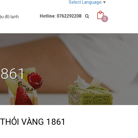
Select Language
▼
Hotline: 0762292208
ệu đồ lạnh
0
1861
 THỎI VÀNG 1861