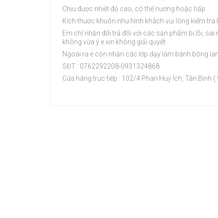
Chịu được nhiệt độ cao, có thể nướng hoặc hấp
Kích thước khuôn như hình khách vui lòng kiểm tra k
Em chỉ nhận đổi trả đối với các sản phẩm bị lỗi, s
không vừa ý e xin không giải quyết
Ngoài ra e còn nhận các lớp dạy làm bánh bông lan,
SĐT : 0762292208-0931324868
Cửa hàng trực tiếp : 102/4 Phan Huy Ích, Tân Bình (