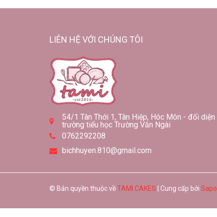
LIÊN HỆ VỚI CHÚNG TÔI
54/1 Tân Thới 1, Tân Hiệp, Hóc Môn - đối diện
trường tiểu học Trường Văn Ngài
0762292208
bichhuyen.810@gmail.com
© Bản quyền thuộc về
TAMI CAKES
| Cung cấp bởi
Sapo