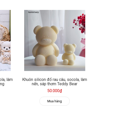
ola, làm
Khuôn silicon đổ rau câu, socola, làm
ong
nến, sáp thơm Teddy Bear
50.000₫
Mua hàng