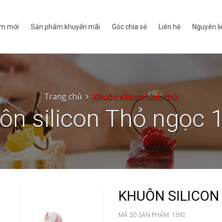
m mới
Sản phẩm khuyến mãi
Góc chia sẻ
Liên hệ
Nguyên li
Trang chủ
Khuôn silicon hình thú
ôn silicon Thỏ ngọc 
KHUÔN SILICON
MÃ SỐ SẢN PHẨM:
1592