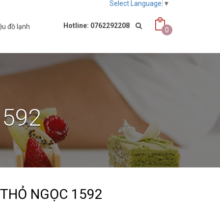
Select Language
▼
Hotline: 0762292208
ệu đồ lạnh
0
1592
 THỎ NGỌC 1592