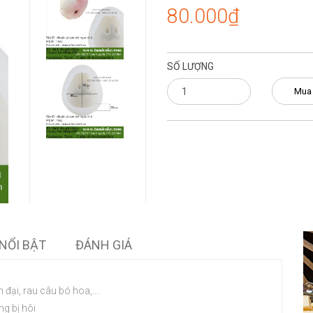
80.000₫
SỐ LƯỢNG
Mua
NỔI BẬT
ĐÁNH GIÁ
 đại, rau câu bó hoa,....
ng bị hôi