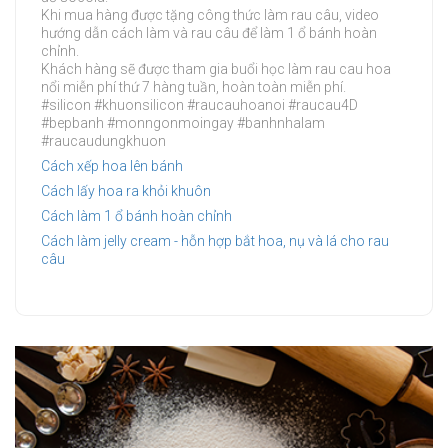
Khi mua hàng được tặng công thức làm rau câu, video
hướng dẫn cách làm và rau câu để làm 1 ổ bánh hoàn
chỉnh.
Khách hàng sẽ được tham gia buổi học làm rau cau hoa
nổi miễn phí thứ 7 hàng tuần, hoàn toàn miễn phí.
#silicon #khuonsilicon #raucauhoanoi #raucau4D
#bepbanh #monngonmoingay #banhnhalam
#raucaudungkhuon
Cách xếp hoa lên bánh
Cách lấy hoa ra khỏi khuôn
Cách làm 1 ổ bánh hoàn chỉnh
Cách làm jelly cream - hỗn hợp bắt hoa, nụ và lá cho rau
câu