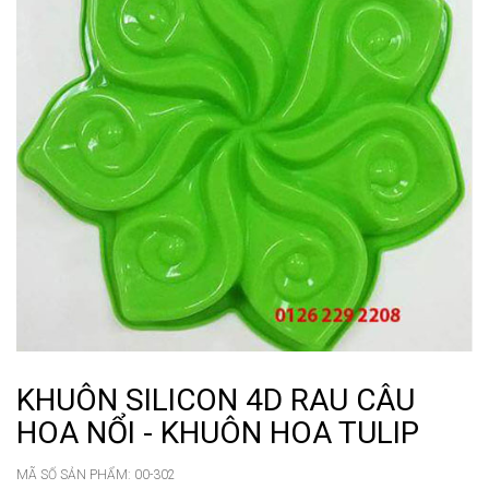
KHUÔN SILICON 4D RAU CÂU
HOA NỔI - KHUÔN HOA TULIP
MÃ SỐ SẢN PHẨM:
00-302