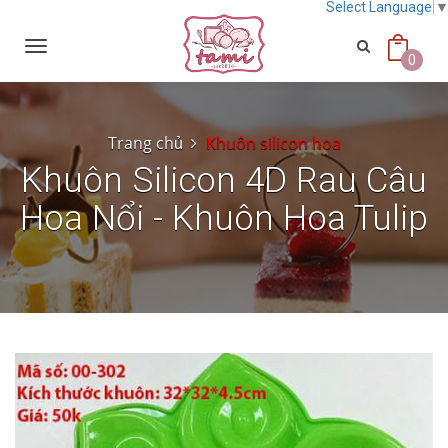
Select Language
Toggle
navigation
0
Trang chủ
Khuôn silicon hoa
Khuôn Silicon 4D Rau Câu
Hoa Nổi - Khuôn Hoa Tulip