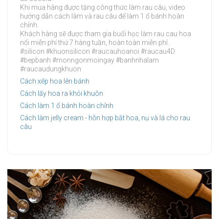
Khi mua hàng được tặng công thức làm rau câu, video
hướng dẫn cách làm và rau câu để làm 1 ổ bánh hoàn
chỉnh.
Khách hàng sẽ được tham gia buổi học làm rau cau hoa
nổi miễn phí thứ 7 hàng tuần, hoàn toàn miễn phí.
#silicon #khuonsilicon #raucauhoanoi #raucau4D
#bepbanh #monngonmoingay #banhnhalam
#raucaudungkhuon
Cách xếp hoa lên bánh
Cách lấy hoa ra khỏi khuôn
Cách làm 1 ổ bánh hoàn chỉnh
Cách làm jelly cream - hỗn hợp bắt hoa, nụ và lá cho rau
câu