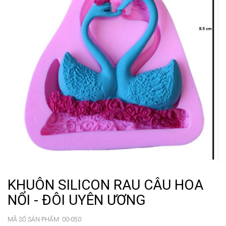
KHUÔN SILICON RAU CÂU HOA
NỔI - ĐÔI UYÊN ƯƠNG
MÃ SỐ SẢN PHẨM:
00-050