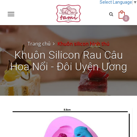
Select Language
Toggle
navigation
0
Trang chủ
Khuôn silicon hình thú
Khuôn Silicon Rau Câu
Hoa Nổi - Đôi Uyên Ương