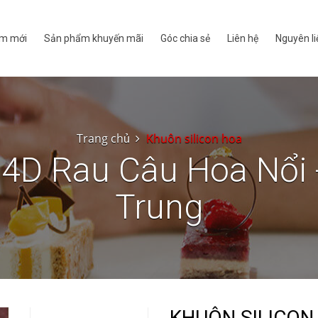
m mới
Sản phẩm khuyến mãi
Góc chia sẻ
Liên hệ
Nguyên li
Trang chủ
Khuôn silicon hoa
n 4D Rau Câu Hoa Nổi
Trung
KHUÔN SILICON 