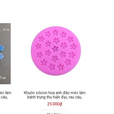
ini làm
Khuôn silicon hoa anh đào mini làm
 câu,
bánh trung thu hiện đại, rau câu,
n, xà
fondant, socola, trang trí nến, xà
25.000₫
phòng