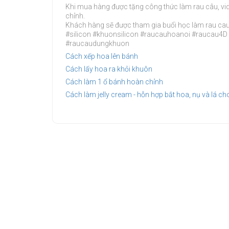
Khi mua hàng được tặng công thức làm rau câu, vi
chỉnh.
Khách hàng sẽ được tham gia buổi học làm rau cau 
#silicon #khuonsilicon #raucauhoanoi #rauca
#raucaudungkhuon
Cách xếp hoa lên bánh
Cách lấy hoa ra khỏi khuôn
Cách làm 1 ổ bánh hoàn chỉnh
Cách làm jelly cream - hỗn hợp bắt hoa, nụ và lá ch