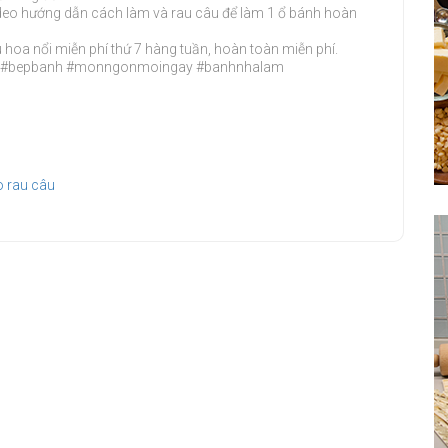
deo hướng dẫn cách làm và rau câu để làm 1 ổ bánh hoàn
hoa nổi miễn phí thứ 7 hàng tuần, hoàn toàn miễn phí.
u4D #bepbanh #monngonmoingay #banhnhalam
o rau câu