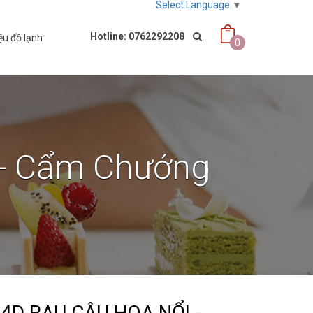
Select Language
▼
Hotline: 0762292208
ệu đồ lạnh
0
 - Cẩm Chướng
4D RAU CÂU HOA NỔI -