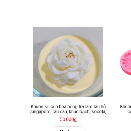
Khuôn silicon hoa hồng trà làm tàu hủ
Khuôn
singapore, rau câu, khúc bạch, socola,
c
nến thơm
50.000₫