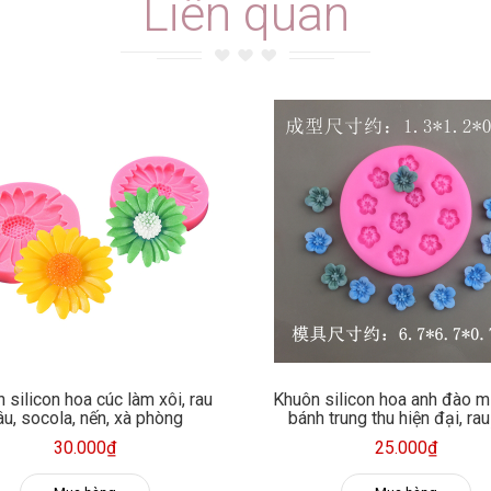
Liên quan
 silicon hoa cúc làm xôi, rau
Khuôn silicon hoa anh đào m
âu, socola, nến, xà phòng
bánh trung thu hiện đại, rau
fondant, socola, trang trí nế
30.000₫
25.000₫
phòng