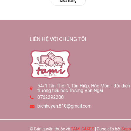
Mua hàng
LIÊN HỆ VỚI CHÚNG TÔI
54/1 Tân Thới 1, Tân Hiệp, Hóc Môn - đối diện
trường tiểu học Trường Văn Ngài
0762292208
bichhuyen.810@gmail.com
© Bản quyền thuộc về
TAMI CAKES
| Cung cấp bởi
Sapo