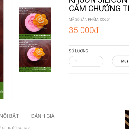
CẨM CHƯỚNG T
MÃ SỐ SẢN PHẨM:
00-251
35.000₫
SỐ LƯỢNG
Mua
NỔI BẬT
ĐÁNH GIÁ
ể dùng đổ socola.