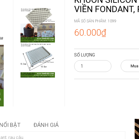
VIỀN FONDANT, 
MÃ SỐ SẢN PHẨM:
1099
60.000₫
SỐ LƯỢNG
Mua
NỔI BẬT
ĐÁNH GIÁ
ant, rau câu.