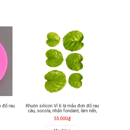
ỏ đổ rau
Khuôn silicon Vỉ 6 lá mẫu đơn đổ rau
câu, socola, nhấn fondant, làm nến,
sáp thơm
55.000₫