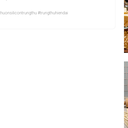
khuonsilicontrungthu #trungthuhiendai