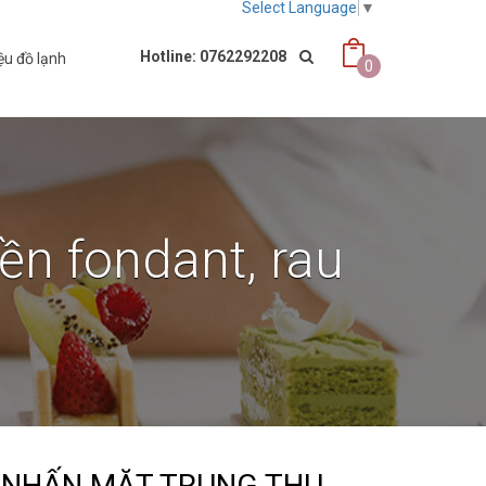
Select Language
▼
Hotline: 0762292208
ệu đồ lạnh
0
ền fondant, rau
 NHẤN MẶT TRUNG THU,