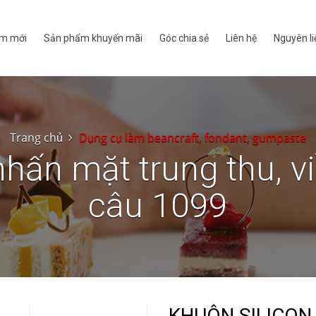
m mới
Sản phẩm khuyến mãi
Góc chia sẻ
Liên hệ
Nguyên li
Trang chủ
Dụng cụ làm beancraft, fondant, gumpaste
nhấn mặt trung thu, vi
câu 1099
KHUÔN SILICON