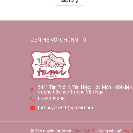
Mua hàng
LIÊN HỆ VỚI CHÚNG TÔI
54/1 Tân Thới 1, Tân Hiệp, Hóc Môn - đối diện
trường tiểu học Trường Văn Ngài
0762292208
bichhuyen.810@gmail.com
© Bản quyền thuộc về
TAMI CAKES
| Cung cấp bởi
Sapo