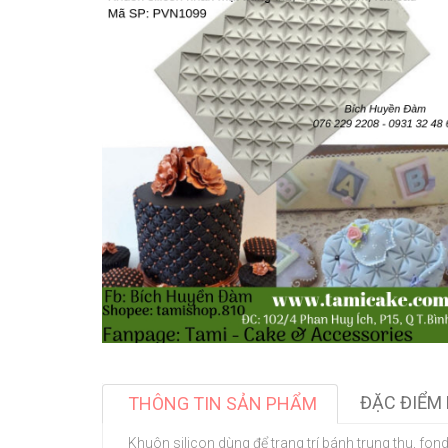
ĐẶC ĐIỂM 
THÔNG TIN SẢN PHẨM
Khuôn silicon dùng để trang trí bánh trung thu, fond