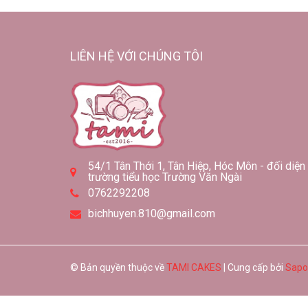
LIÊN HỆ VỚI CHÚNG TÔI
54/1 Tân Thới 1, Tân Hiệp, Hóc Môn - đối diện
trường tiểu học Trường Văn Ngài
0762292208
bichhuyen.810@gmail.com
© Bản quyền thuộc về
TAMI CAKES
| Cung cấp bởi
Sapo