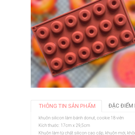
ĐẶC ĐIỂM 
THÔNG TIN SẢN PHẨM
khuôn silicon làm bánh donut, cookie 18 viên
Kích thước: 17cm x 29,5cm
Khuôn làm từ chất silicon cao cấp, khuôn mới, khô