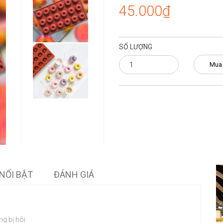
45.000₫
SỐ LƯỢNG
Mua
NỔI BẬT
ĐÁNH GIÁ
ng bị hôi