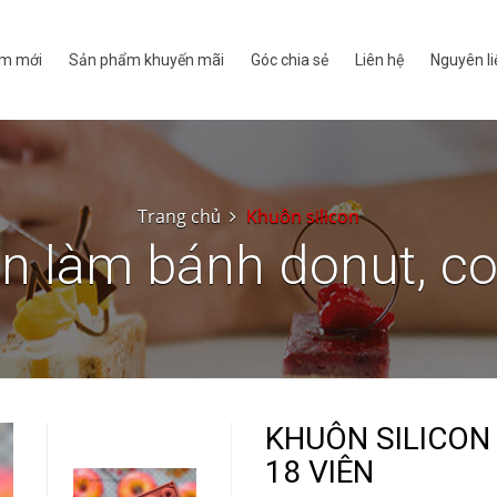
m mới
Sản phẩm khuyến mãi
Góc chia sẻ
Liên hệ
Nguyên li
Trang chủ
Khuôn silicon
on làm bánh donut, co
KHUÔN SILICON
18 VIÊN