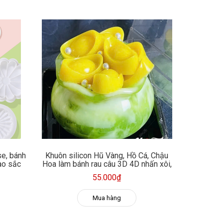
se, bánh
Khuôn silicon Hũ Vàng, Hồ Cá, Chậu
ao sắc
Hoa làm bánh rau câu 3D 4D nhấn xôi,
fondant, socola, nến hanmade
55.000₫
Mua hàng