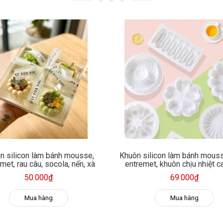
n silicon làm bánh mousse,
Khuôn silicon làm bánh mous
met, rau câu, socola, nến, xà
entremet, khuôn chịu nhiệt c
phòng
nét
50.000₫
69.000₫
Mua hàng
Mua hàng