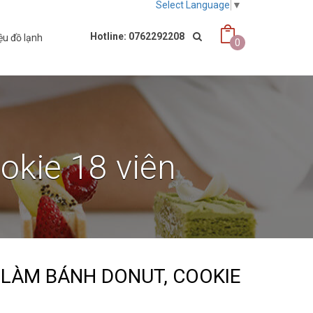
Select Language
▼
Hotline: 0762292208
ệu đồ lạnh
0
okie 18 viên
 LÀM BÁNH DONUT, COOKIE