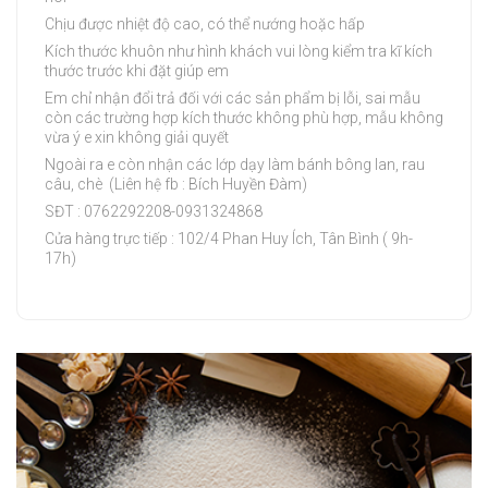
Chịu được nhiệt độ cao, có thể nướng hoặc hấp
Kích thước khuôn như hình khách vui lòng kiểm tra kĩ kích
thước trước khi đặt giúp em
Em chỉ nhận đổi trả đối với các sản phẩm bị lỗi, sai mẫu
còn các trường hợp kích thước không phù hợp, mẫu không
vừa ý e xin không giải quyết
Ngoài ra e còn nhận các lớp dạy làm bánh bông lan, rau
câu, chè (Liên hệ fb : Bích Huyền Đàm)
SĐT : 0762292208-0931324868
Cửa hàng trực tiếp : 102/4 Phan Huy Ích, Tân Bình ( 9h-
17h)