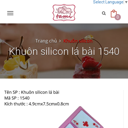
Select Language
Toggle
navigation
0
Trang chủ
Khuôn silicon
Khuôn silicon lá bài 1540