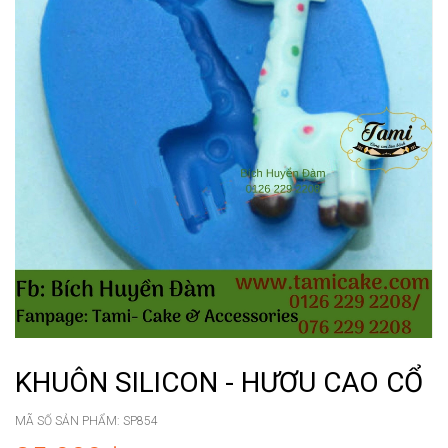
KHUÔN SILICON - HƯƠU CAO CỔ
MÃ SỐ SẢN PHẨM:
SP854