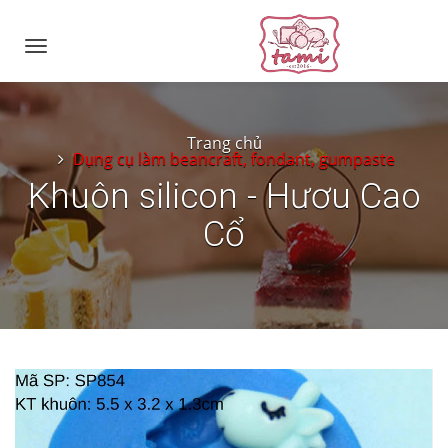
Toggle
navigation
Trang chủ
Dụng cụ làm beancraft, fondant, gumpaste
Khuôn silicon - Hươu Cao
Cổ