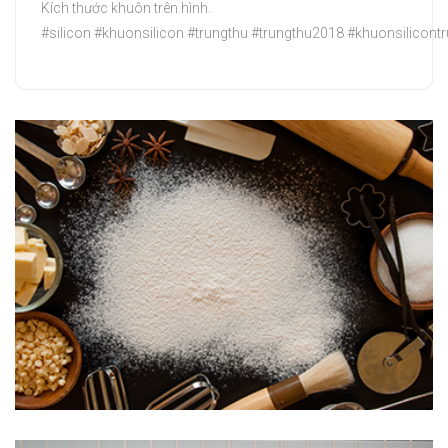
Kích thước khuôn trên hình.
#silicon #khuonsilicon #trungthu #trungthu2018 #khuonsilicont