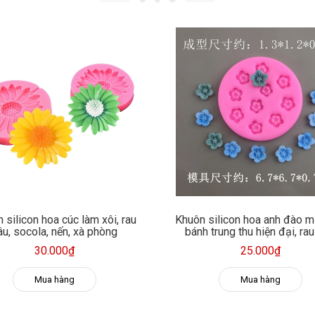
 silicon hoa cúc làm xôi, rau
Khuôn silicon hoa anh đào m
âu, socola, nến, xà phòng
bánh trung thu hiện đại, rau
fondant, socola, trang trí nế
30.000₫
25.000₫
phòng
Mua hàng
Mua hàng