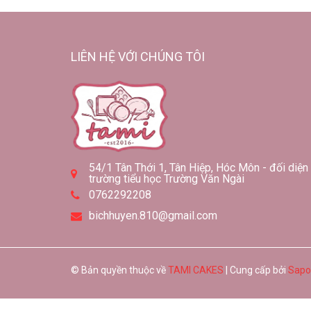
LIÊN HỆ VỚI CHÚNG TÔI
54/1 Tân Thới 1, Tân Hiệp, Hóc Môn - đối diện
trường tiểu học Trường Văn Ngài
0762292208
bichhuyen.810@gmail.com
© Bản quyền thuộc về
TAMI CAKES
| Cung cấp bởi
Sapo