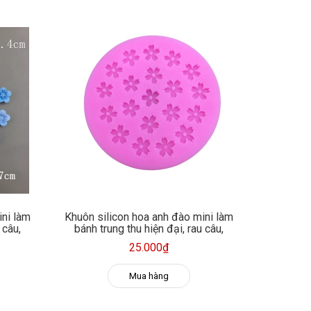
ini làm
Khuôn silicon hoa anh đào mini làm
 câu,
bánh trung thu hiện đại, rau câu,
n, xà
fondant, socola, trang trí nến, xà
25.000₫
phòng
Mua hàng