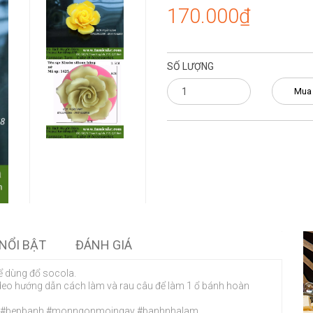
170.000₫
SỐ LƯỢNG
Mua
NỔI BẬT
ĐÁNH GIÁ
ể dùng đổ socola.
deo hướng dẫn cách làm và rau câu để làm 1 ổ bánh hoàn
u4D #bepbanh #monngonmoingay #banhnhalam