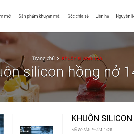
m mới
Sản phẩm khuyến mãi
Góc chia sẻ
Liên hệ
Nguyên li
Trang chủ
Khuôn silicon hoa
ôn silicon hồng nở 
KHUÔN SILICON
MÃ SỐ SẢN PHẨM:
1425