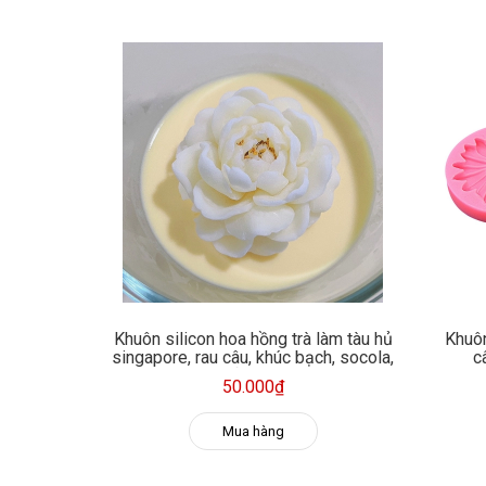
Khuôn silicon hoa hồng trà làm tàu hủ
Khuôn
singapore, rau câu, khúc bạch, socola,
c
nến thơm
50.000₫
Mua hàng