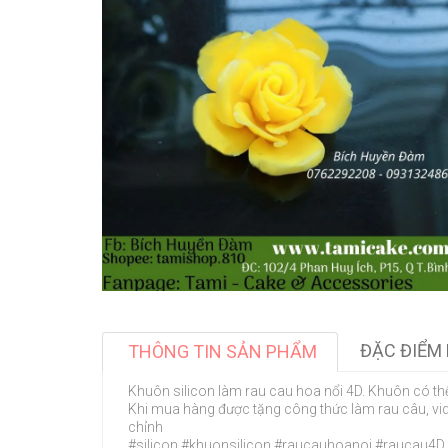
ĐẶC ĐIỂM 
THÔNG TIN SẢN PHẨM
Khuôn silicon làm rau cau hoa nổi 4D. Khuôn có th
Khi mua hàng được tặng công thức làm rau câu, vi
chỉnh
#silicon #khuonsilicon #raucauhoanoi #rauca