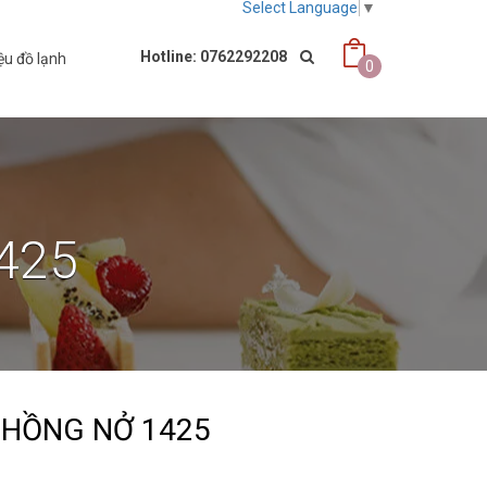
Select Language
▼
Hotline: 0762292208
ệu đồ lạnh
0
1425
 HỒNG NỞ 1425