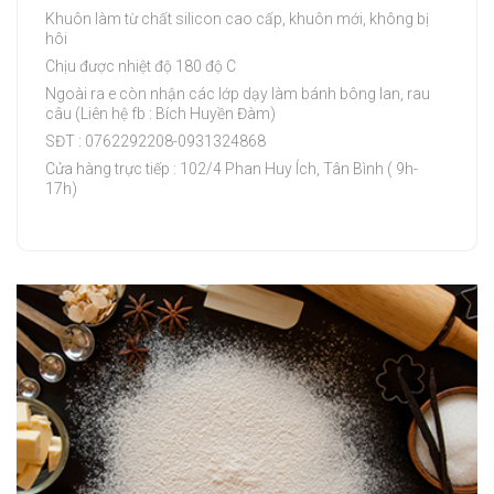
Khuôn làm từ chất silicon cao cấp, khuôn mới, không bị
hôi
Chịu được nhiệt độ 180 độ C
Ngoài ra e còn nhận các lớp dạy làm bánh bông lan, rau
câu (Liên hệ fb : Bích Huyền Đàm)
SĐT : 0762292208-0931324868
Cửa hàng trực tiếp : 102/4 Phan Huy Ích, Tân Bình ( 9h-
17h)