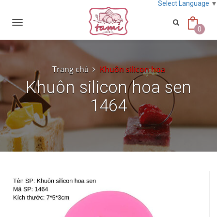
Select Language
Toggle
navigation
0
Trang chủ
Khuôn silicon hoa
Khuôn silicon hoa sen
1464