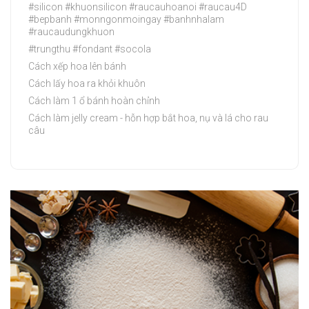
#silicon #khuonsilicon #raucauhoanoi #raucau4D
#bepbanh #monngonmoingay #banhnhalam
#raucaudungkhuon
#trungthu #fondant #socola
Cách xếp hoa lên bánh
Cách lấy hoa ra khỏi khuôn
Cách làm 1 ổ bánh hoàn chỉnh
Cách làm jelly cream - hỗn hợp bắt hoa, nụ và lá cho rau
câu