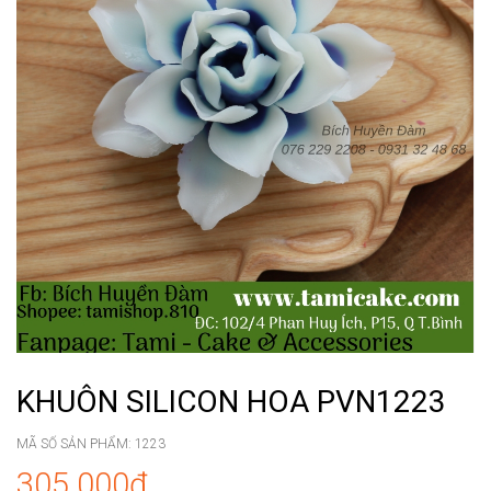
KHUÔN SILICON HOA PVN1223
MÃ SỐ SẢN PHẨM:
1223
305.000₫