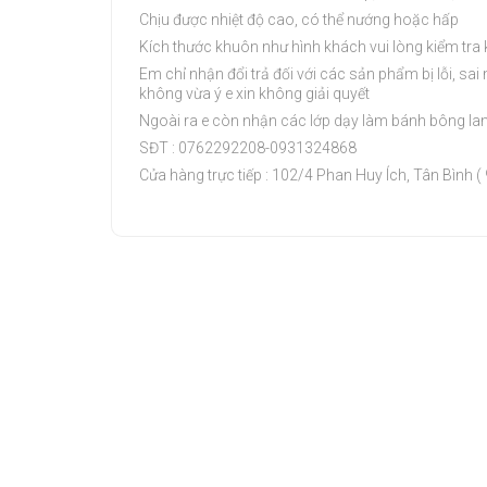
Chịu được nhiệt độ cao, có thể nướng hoặc hấp
Kích thước khuôn như hình khách vui lòng kiểm tra k
Em chỉ nhận đổi trả đối với các sản phẩm bị lỗi, s
không vừa ý e xin không giải quyết
Ngoài ra e còn nhận các lớp dạy làm bánh bông lan,
SĐT : 0762292208-0931324868
Cửa hàng trực tiếp : 102/4 Phan Huy Ích, Tân Bình (