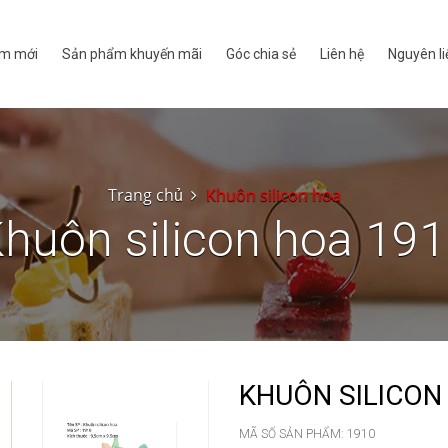
m mới
Sản phẩm khuyến mãi
Góc chia sẻ
Liên hệ
Nguyên li
Trang chủ
Khuôn silicon hoa
huôn silicon hoa 19
KHUÔN SILICON
MÃ SỐ SẢN PHẨM:
1910