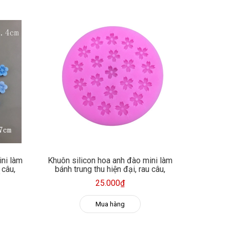
ini làm
Khuôn silicon hoa anh đào mini làm
 câu,
bánh trung thu hiện đại, rau câu,
n, xà
fondant, socola, trang trí nến, xà
25.000₫
phòng
Mua hàng