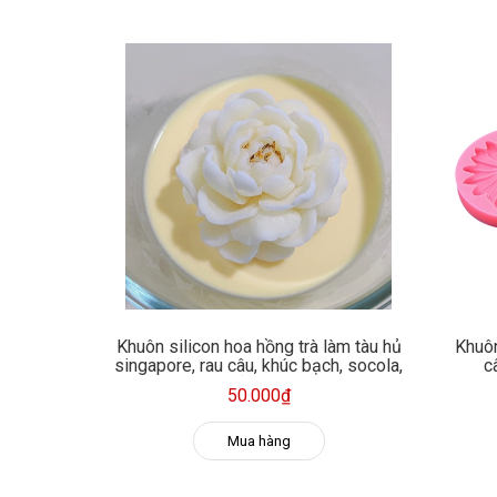
Khuôn silicon hoa hồng trà làm tàu hủ
Khuôn
singapore, rau câu, khúc bạch, socola,
c
nến thơm
50.000₫
Mua hàng