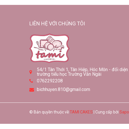
LIÊN HỆ VỚI CHÚNG TÔI
54/1 Tân Thới 1, Tân Hiệp, Hóc Môn - đối diện
trường tiểu học Trường Văn Ngài
0762292208
bichhuyen.810@gmail.com
© Bản quyền thuộc về
TAMI CAKES
| Cung cấp bởi
Sapo