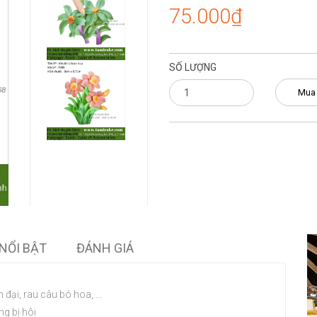
75.000₫
SỐ LƯỢNG
Mua
NỔI BẬT
ĐÁNH GIÁ
 đại, rau câu bó hoa,....
ng bị hôi