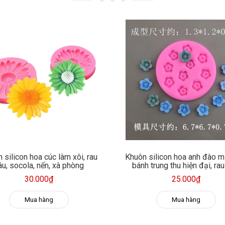
 silicon hoa cúc làm xôi, rau
Khuôn silicon hoa anh đào m
âu, socola, nến, xà phòng
bánh trung thu hiện đại, rau
fondant, socola, trang trí nế
30.000₫
25.000₫
phòng
Mua hàng
Mua hàng