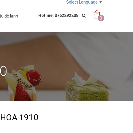
Select Language
▼
Hotline: 0762292208
ệu đồ lạnh
0
10
 HOA 1910