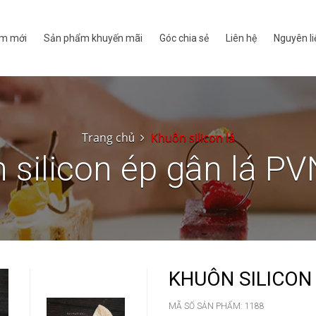
m mới
Sản phẩm khuyến mãi
Góc chia sẻ
Liên hệ
Nguyên li
Trang chủ
Khuôn silicon lá
 silicon ép gân lá P
KHUÔN SILICON
MÃ SỐ SẢN PHẨM:
1188