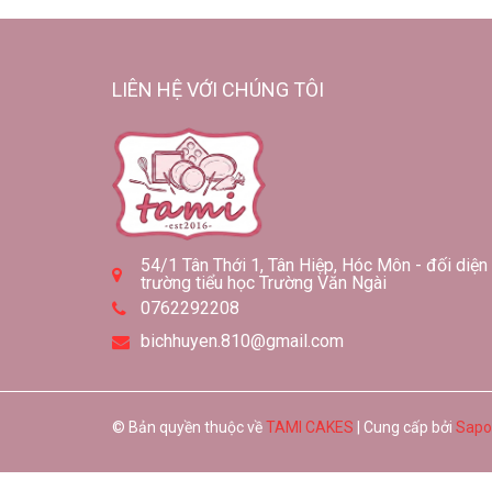
LIÊN HỆ VỚI CHÚNG TÔI
54/1 Tân Thới 1, Tân Hiệp, Hóc Môn - đối diện
trường tiểu học Trường Văn Ngài
0762292208
bichhuyen.810@gmail.com
© Bản quyền thuộc về
TAMI CAKES
| Cung cấp bởi
Sapo