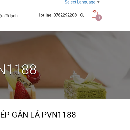
Select Language
▼
Hotline: 0762292208
ệu đồ lạnh
0
VN1188
 ÉP GÂN LÁ PVN1188