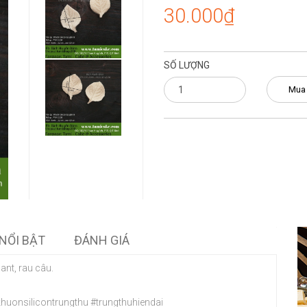
30.000₫
SỐ LƯỢNG
Mua
NỔI BẬT
ĐÁNH GIÁ
ant, rau câu.
khuonsilicontrungthu #trungthuhiendai