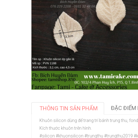
ĐẶC ĐIỂM 
THÔNG TIN SẢN PHẨM
Khuôn silicon dùng để trang trí bánh trung thu, fond
Kích thước khuôn trên hình.
#silicon #khuonsilicon #trungthu #trungthu2019 #