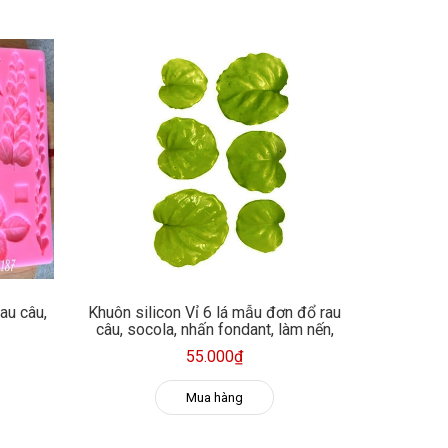
rau câu,
Khuôn silicon Vỉ 6 lá mẫu đơn đổ rau
câu, socola, nhấn fondant, làm nến,
sáp thơm
55.000₫
Mua hàng