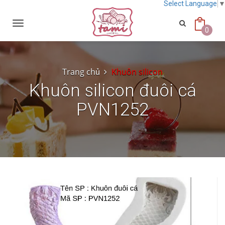
Select Language
Toggle
navigation
0
Trang chủ
Khuôn silicon
Khuôn silicon đuôi cá
PVN1252