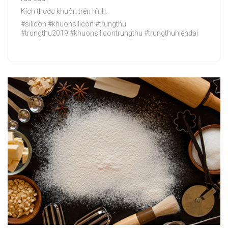
Kích thước khuôn trên hình.
#silicon #khuonsilicon #trungthu
#trungthu2019 #khuonsilicontrungthu #trungthuhiendai