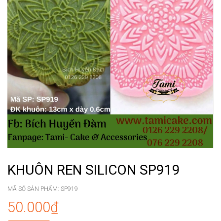
KHUÔN REN SILICON SP919
MÃ SỐ SẢN PHẨM:
SP919
50.000₫