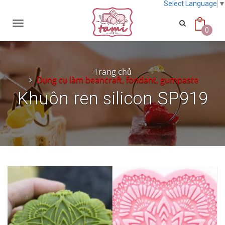
Select Language
Toggle
navigation
0
Trang chủ
Dụng cụ làm beancraft, fondant, gumpaste
Khuôn ren silicon SP919