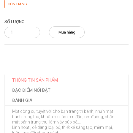
CÒN HÀNG
SỐ LƯỢNG
Mua hàng
THÔNG TIN SẢN PHẨM
ĐẶC ĐIỂM NỔI BẬT
ĐÁNH GIÁ
Một công cụ tuyệt vời cho bạn trang trí bánh, nhấn mặt
bánh trung thu, khuôn ren làm ren đậu, ren đường, nhấn
mặt bánh trung thu, làm váy búp bê....
Linh hoạt , dễ dàng loại bỏ, thiết kế sáng tạo, mềm mại,
luôn thay đổi phong cách.