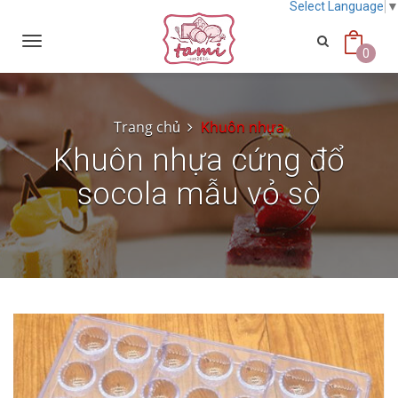
Select Language
Toggle
navigation
0
Trang chủ
Khuôn nhựa
Khuôn nhựa cứng đổ
socola mẫu vỏ sò