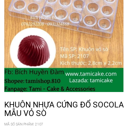
KHUÔN NHỰA CỨNG ĐỔ SOCOLA
MẪU VỎ SÒ
MÃ SỐ SẢN PHẨM:
2107