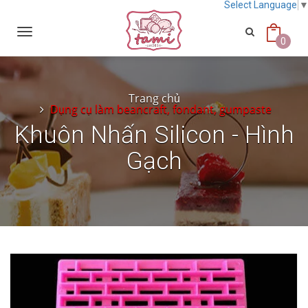
Select Language
Toggle
navigation
0
Trang chủ
Dụng cụ làm beancraft, fondant, gumpaste
Khuôn Nhấn Silicon - Hình
Gạch