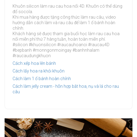
Khuôn silicon làm rau cau hoa nổi 4D. Khuôn có thể dùng
đổ socola.
Khi mua hàng được tặng công thức làm rau câu, video
hướng dẫn cách làm và rau câu để làm 1 ổ bánh hoàn
chỉnh.
Khách hàng sẽ được tham gia buổi học làm rau cau hoa
nổi miễn phí thứ 7 hàng tuần, hoàn toàn miễn phí.
#silicon #khuonsilicon #raucauhoanoi #raucau4D
#bepbanh #monngonmoingay #banhnhalam
#raucaudungkhuon
Cách xếp hoa lên bánh
Cách lấy hoa ra khỏi khuôn
Cách làm 1 ổ bánh hoàn chỉnh
Cách làm jelly cream - hỗn hợp bắt hoa, nụ và lá cho rau
câu