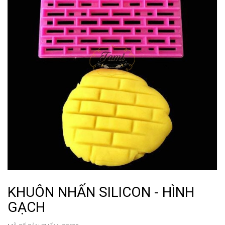
KHUÔN NHẤN SILICON - HÌNH
GẠCH