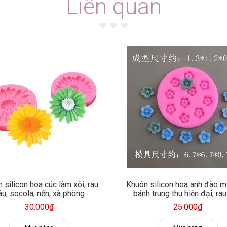
Liên quan
 silicon hoa cúc làm xôi, rau
Khuôn silicon hoa anh đào m
âu, socola, nến, xà phòng
bánh trung thu hiện đại, rau
fondant, socola, trang trí nế
30.000₫
25.000₫
phòng