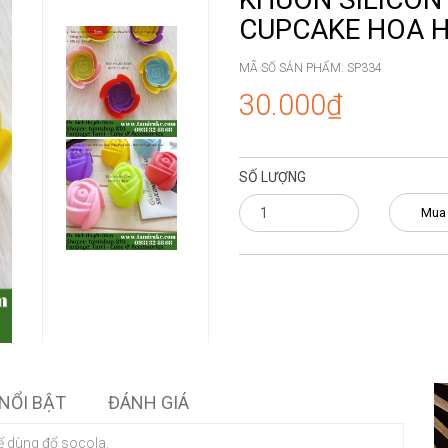
CUPCAKE HOA 
MÃ SỐ SẢN PHẨM:
SP334
30.000₫
SỐ LƯỢNG
Mua
NỔI BẬT
ĐÁNH GIÁ
ể dùng đổ socola.