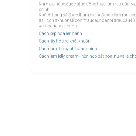
Khi mua hàng được tặng công thức làm rau câu, vi
chỉnh.
Khách hàng sẽ được tham gia buổi học làm rau cau 
#silicon #khuonsilicon #raucauhoanoi #rauca
#raucaudungkhuon
Cách xếp hoa lên bánh
Cách lấy hoa ra khỏi khuôn
Cách làm 1 ổ bánh hoàn chỉnh
Cách làm jelly cream - hỗn hợp bắt hoa, nụ và lá ch