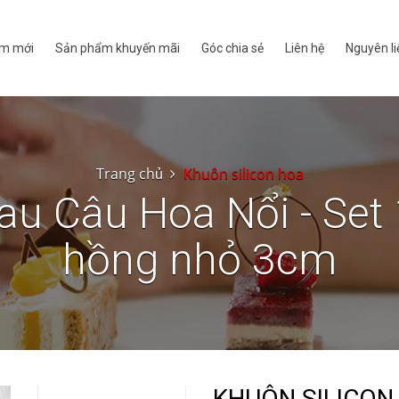
m mới
Sản phẩm khuyến mãi
Góc chia sẻ
Liên hệ
Nguyên li
Trang chủ
Khuôn silicon hoa
au Câu Hoa Nổi - Se
hồng nhỏ 3cm
KHUÔN SILICON 