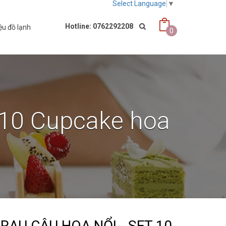
Select Language
▼
Hotline: 0762292208
ệu đồ lạnh
0
t 10 Cupcake hoa
RAU CÂU HOA NỔI - SET 10