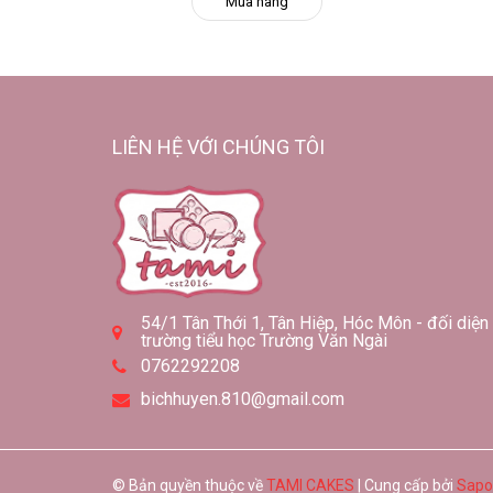
Mua hàng
LIÊN HỆ VỚI CHÚNG TÔI
54/1 Tân Thới 1, Tân Hiệp, Hóc Môn - đối diện
trường tiểu học Trường Văn Ngài
0762292208
bichhuyen.810@gmail.com
© Bản quyền thuộc về
TAMI CAKES
| Cung cấp bởi
Sapo