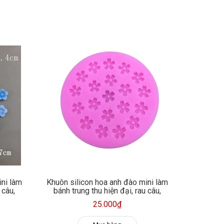
ini làm
Khuôn silicon hoa anh đào mini làm
 câu,
bánh trung thu hiện đại, rau câu,
n, xà
fondant, socola, trang trí nến, xà
25.000₫
phòng