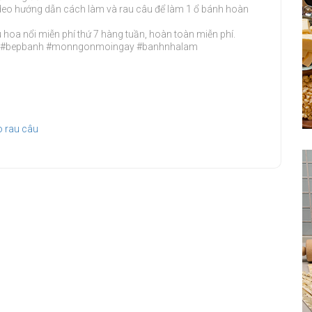
deo hướng dẫn cách làm và rau câu để làm 1 ổ bánh hoàn
hoa nổi miễn phí thứ 7 hàng tuần, hoàn toàn miễn phí.
u4D #bepbanh #monngonmoingay #banhnhalam
o rau câu