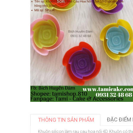
ĐẶC ĐIỂM 
THÔNG TIN SẢN PHẨM
Khuôn silicon làm rau cau hoa nổi 4D. Khuôn có th