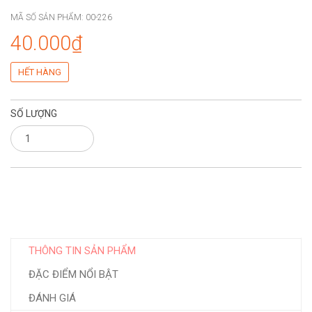
MÃ SỐ SẢN PHẨM:
00-226
40.000₫
HẾT HÀNG
SỐ LƯỢNG
THÔNG TIN SẢN PHẨM
ĐẶC ĐIỂM NỔI BẬT
ĐÁNH GIÁ