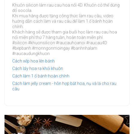
Khuôn silicon làm rau cau hoa nổi 4D. Khuôn có thể dùng
đổ socola.
Khi mua hàng được tặng công thức làm rau câu, video
hướng dẫn cách làm và rau câu để làm 1 ổ bánh hoàn
chỉnh.
Khách hàng sẽ được tham gia buổi học làm rau cau hoa
nổi miễn phí thứ 7 hàng tuần, hoàn toàn miễn phí.
#silicon #khuonsilicon #raucauhoanoi #raucau4D
#bepbanh #monngonmoingay #banhnhalam
#raucaudungkhuon
Cách xếp hoa lên bánh
Cách lấy hoa ra khỏi khuôn
Cách làm 1 ổ bánh hoàn chỉnh
Cách làm jelly cream - hỗn hợp bắt hoa, nụ và lá cho rau
câu