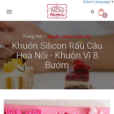
Select Language
Toggle
navigation
0
Trang chủ
Khuôn silicon hình thú
Khuôn Silicon Rau Câu
Hoa Nổi - Khuôn Vĩ 8
Bướm