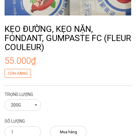
KẸO ĐƯỜNG, KẸO NẶN,
FONDANT, GUMPASTE FC (FLEUR
COULEUR)
55.000₫
CÒN HÀNG
TRỌNG LƯỢNG
200G
SỐ LƯỢNG
Mua hàng