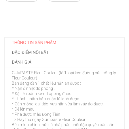
THÔNG TIN SẢN PHẨM
ĐẶC ĐIỂM NỔI BẬT
ĐÁNH GIÁ
GUMPASTE Fleur Couleur (là 1 loại kẹo đường của công ty
Fleur Couleur)
Bạn đang cần 1 chất liệu nặn ăn được :
* Nặn ở nhiệt độ phòng .
* Đặt lên bánh kem Topping được .
* Thành phẩm bảo quản tủ lạnh được.
* Cán mỏng, dai dẻo, vừa nặn vừa làm váy áo được.
* Dễ lên màu.
* Pha được màu Đồng Tiến
=> Hãy thử ngay Gumpaste Fleur Couleur
Bên mình chính thức là nhà phân phối độc quyền các sản