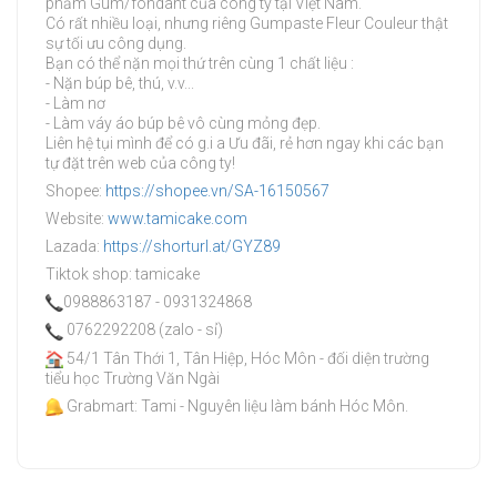
phẩm Gum/fondant của công ty tại Việt Nam.
Có rất nhiều loại, nhưng riêng Gumpaste Fleur Couleur thật
sự tối ưu công dụng.
Bạn có thể nặn mọi thứ trên cùng 1 chất liệu :
- Nặn búp bê, thú, v.v...
- Làm nơ
- Làm váy áo búp bê vô cùng mỏng đẹp.
Liên hệ tụi mình để có g.i a Ưu đãi, rẻ hơn ngay khi các bạn
tự đặt trên web của công ty!
Shopee:
https://shopee.vn/SA-16150567
Website:
www.tamicake.com
Lazada:
https://shorturl.at/GYZ89
Tiktok shop: tamicake
0988863187 - 0931324868
0762292208 (zalo - sỉ)
54/1 Tân Thới 1, Tân Hiệp, Hóc Môn - đối diện trường
tiểu học Trường Văn Ngài
Grabmart: Tami - Nguyên liệu làm bánh Hóc Môn.