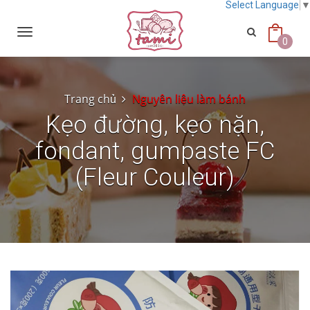
Select Language
Toggle
navigation
0
Trang chủ
Nguyên liệu làm bánh
Kẹo đường, kẹo nặn,
fondant, gumpaste FC
(Fleur Couleur)