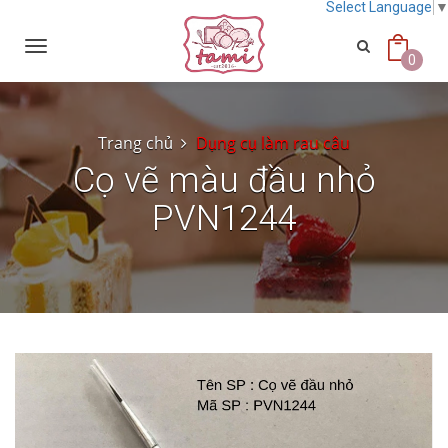
Select Language
Toggle
navigation
0
Trang chủ
Dụng cụ làm rau câu
Cọ vẽ màu đầu nhỏ
PVN1244