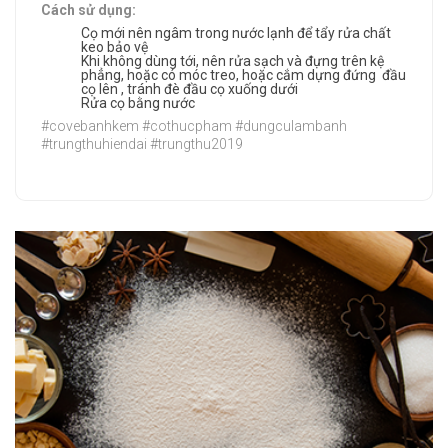
Cách sử dụng:
Cọ mới nên ngâm trong nước lạnh để tẩy rửa chất
keo bảo vệ
Khi không dùng tới, nên rửa sạch và đựng trên kệ
phẳng, hoặc có móc treo, hoặc cắm dựng đứng đầu
cọ lên , tránh đè đầu cọ xuống dưới
Rửa cọ bằng nước
#covebanhkem #cothucpham #dungculambanh
#trungthuhiendai #trungthu2019