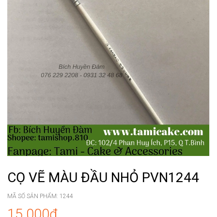
CỌ VẼ MÀU ĐẦU NHỎ PVN1244
MÃ SỐ SẢN PHẨM:
1244
15.000₫