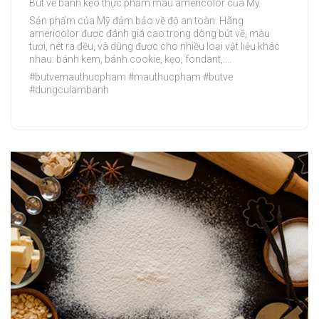
Bút vẽ bánh kẹo thực phẩm màu americolor của Mỹ
Sản phẩm của Mỹ đảm bảo về độ an toàn. Hãng
americolor được đánh giá cao trong dòng bút vẽ, màu
tươi, nét ra đều, và dùng được cho nhiều loại vật liệu khác
nhau: bánh kem, bánh cookie, kẹo, fondant,....
#butvemauthucpham #mauthucpham #butve
#dungculambanh