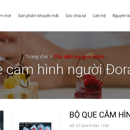
m mới
Sản phẩm khuyến mãi
Góc chia sẻ
Liên hệ
Nguyên li
Trang chủ
Phụ kiện trang trí bánh
e cắm hình người Đo
BỘ QUE CẮM H
MÃ SỐ SẢN PHẨM:
1936