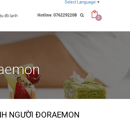
Select Language
▼
Hotline: 0762292208
ệu đồ lạnh
0
raemon
ÌNH NGƯỜI ĐORAEMON