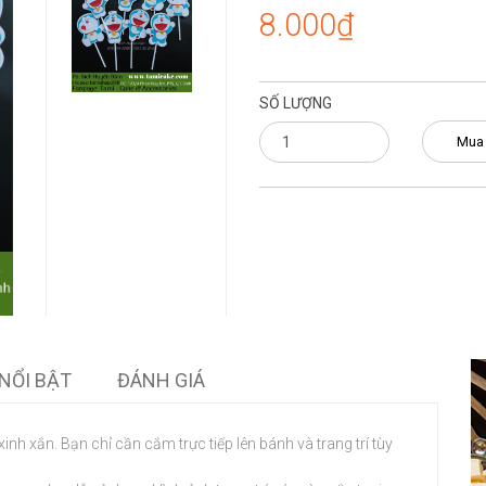
8.000₫
SỐ LƯỢNG
Mua
NỔI BẬT
ĐÁNH GIÁ
h xắn. Bạn chỉ cần cắm trực tiếp lên bánh và trang trí tùy