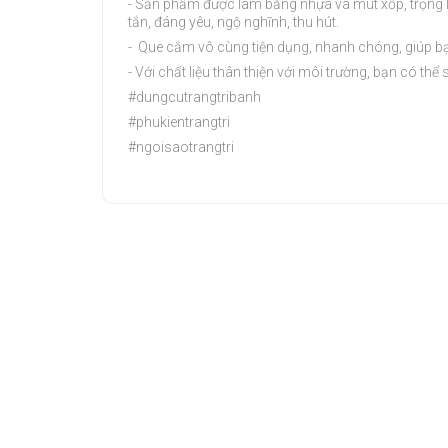
- Sản phẩm được làm bằng nhựa và mút xốp, trọng lư
tắn, đáng yêu, ngộ nghĩnh, thu hút.
- Que cắm vô cùng tiện dụng, nhanh chóng, giúp bạn t
- Với chất liệu thân thiện với môi trường, bạn có thể 
#dungcutrangtribanh
#phukientrangtri
#ngoisaotrangtri