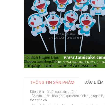
ĐẶC ĐIỂM 
THÔNG TIN SẢN PHẨM
Đặc điểm nổi bật của sản phẩm
- Bộ sản phẩm bao gồm que cắm hình ngộ nghĩnh, xin
theo ý thích.