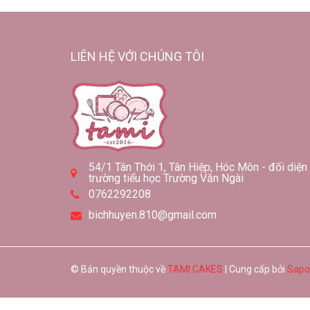
LIÊN HỆ VỚI CHÚNG TÔI
54/1 Tân Thới 1, Tân Hiệp, Hóc Môn - đối diện
trường tiểu học Trường Văn Ngài
0762292208
bichhuyen.810@gmail.com
© Bản quyền thuộc về
TAMI CAKES
| Cung cấp bởi
Sapo