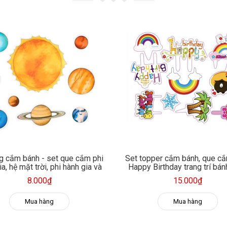
g cắm bánh - set que cắm phi
Set topper cắm bánh, que c
a, hệ mặt trời, phi hành gia và
Happy Birthday trang trí bá
tàu vũ trụ
8.000₫
15.000₫
Mua hàng
Mua hàng