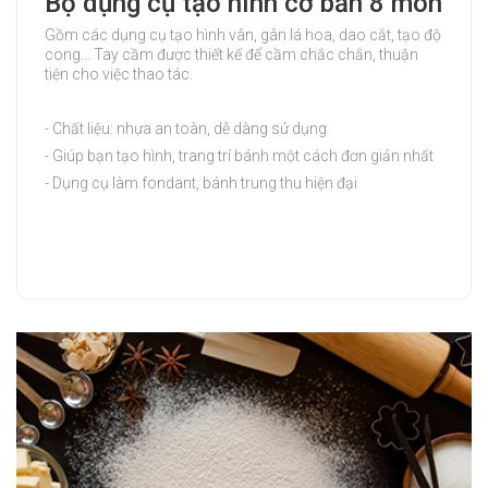
Bộ dụng cụ tạo hình cơ bản 8 món
Gồm các dụng cụ tạo hình vân, gân lá hoa, dao cắt, tạo độ
cong... Tay cầm được thiết kế để cầm chắc chắn, thuận
tiện cho việc thao tác.
- Chất liệu: nhựa an toàn, dễ dàng sử dụng
- Giúp bạn tạo hình, trang trí bánh một cách đơn giản nhất
- Dụng cụ làm fondant, bánh trung thu hiện đại