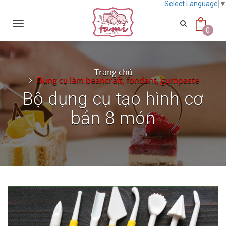
Select Language
Toggle
navigation
0
Trang chủ
Dụng cụ làm beancraft, fondant, gumpaste
Bộ dụng cụ tạo hình cơ
bản 8 món